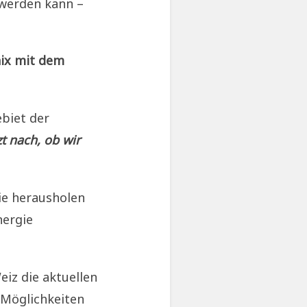
 werden kann –
nix mit dem
ebiet der
zt nach, ob wir
ie herausholen
nergie
eiz die aktuellen
 Möglichkeiten