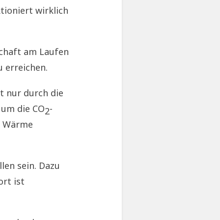
tioniert wirklich
schaft am Laufen
u erreichen.
ht nur durch die
n um die CO
-
2
nd Wärme
len sein. Dazu
rt ist